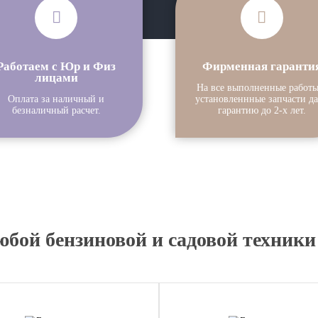
Работаем с Юр и Физ
Фирменная гаранти
лицами
На все выполненные работы
Оплата за наличный и
установленнные запчасти д
безналичный расчет.
гарантию до 2-х лет.
юбой бензиновой и садовой техни