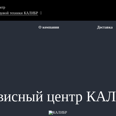
нтр
адовой техники КАЛИБР
О компании
Доставка
висный центр КА