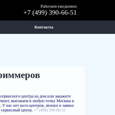
Работаем ежедневно
+7 (499) 390-66-51
Контакты
риммеров
сервисного центра на дом или закажите
емонт, выезжаем в любую точку Москвы и
 У нас нет колл-центров, звонки и заявки
 сервисный центр.
+7 (499) 390-66-51