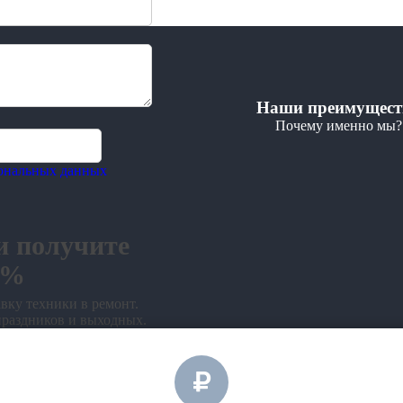
Наши преимущест
Почему именно мы?
сональных данных
и получите
0%
вку техники в ремонт.
праздников и выходных.