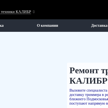
ой техники КАЛИБР
ка
О компании
Доставка
Ремонт т
КАЛИБР
Вызовите специалиста 
доставку триммера в р
ближнего Подмосковья.
поступают напрямую в