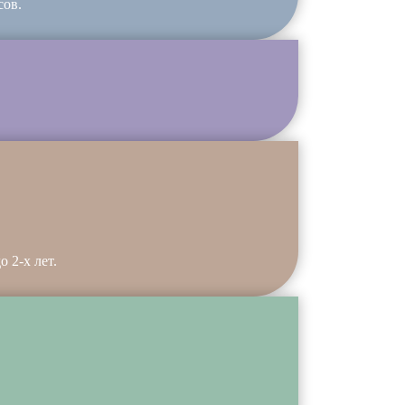
сов.
 2-х лет.