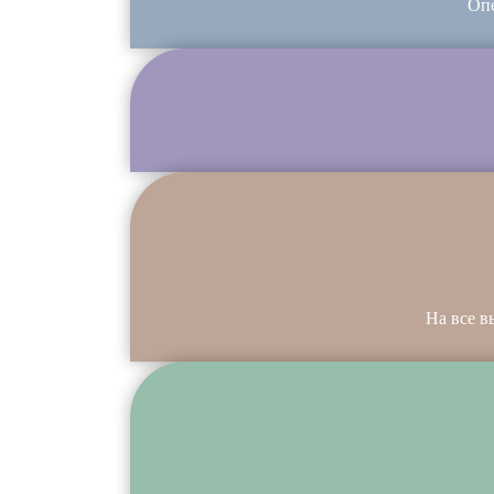
Опе
На все в