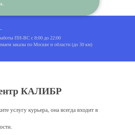
к.
работы ПН-ВС с 8:00 до 22:00
маем заказы по Москве и области (до 30 км)
 центр КАЛИБР
те услугу курьера, она всегда входит в
ости.